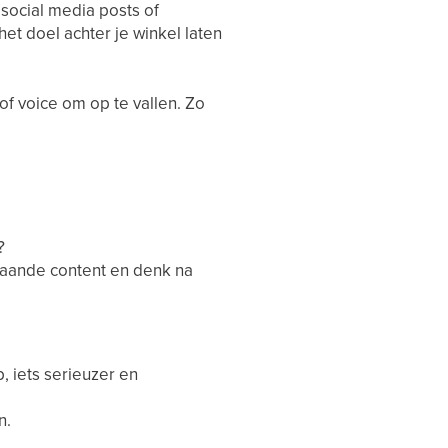
social media posts of
t doel achter je winkel laten
f voice om op te vallen. Zo
?
estaande content en denk na
, iets serieuzer en
n.