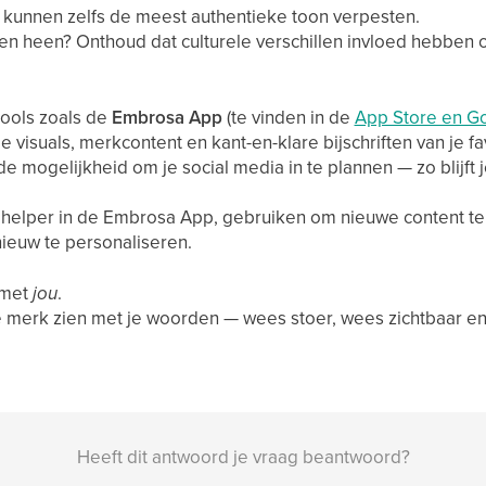
en kunnen zelfs de meest authentieke toon verpesten.
n heen? Onthoud dat culturele verschillen invloed hebben op
tools zoals de
Embrosa App
(te vinden in de
App Store en Go
e visuals, merkcontent en kant-en-klare bijschriften van je f
de mogelijkheid om je social media in te plannen — zo blijft je
g helper in de Embrosa App, gebruiken om nieuwe content te m
ieuw te personaliseren.
 met
jou
.
e merk zien met je woorden — wees stoer, wees zichtbaar en 
Heeft dit antwoord je vraag beantwoord?