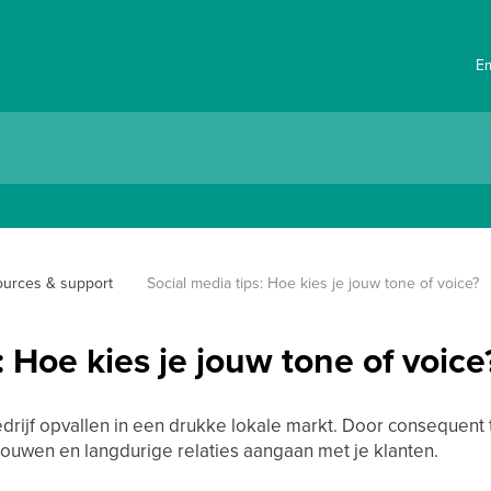
E
urces & support
Social media tips: Hoe kies je jouw tone of voice?
: Hoe kies je jouw tone of voice
drijf opvallen in een drukke lokale markt. Door consequent t
bouwen en langdurige relaties aangaan met je klanten.