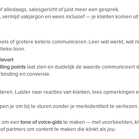
 of alledaags, salesgericht of juist meer een gesprek.
 vermijd vakjargon en wees inclusief — je klanten komen uit
kels of grotere ketens communiceren. Leer wat werkt, wat nie
tieke toon.
levert
lling points
laat zien en duidelijk de waarde communiceert di
erbinding
en
conversie.
nderen. Luister naar reacties van klanten, lees opmerkingen 
en je om bij te sturen zonder je merkidentiteit te verliezen.
et om een
tone of voice-gids
te maken — met voorbeelden, kle
 of partners om content te maken die klinkt als
jou
.