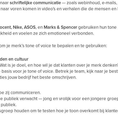
 naar
schriftelijke communicatie
— zoals webinhoud, e-mails, 
naar voren komen in video's en verhalen die de mensen en he
ocent, Nike, ASOS
, en
Marks & Spencer
gebruiken hun tone o
jkheid en voelen ze zich emotioneel verbonden.
 om je merk’s tone of voice te bepalen en te gebruiken:
den en cultuur
at is je doel, en hoe wil je dat klanten over je merk denken
e basis voor je tone of voice. Betrek je team, kijk naar je b
es jouw bedrijf het beste omschrijven.
oe zij communiceren.
je publiek verwacht — jong en vrolijk voor een jongere groep
publiek.
usgroep houden om te testen hoe je toon overkomt bij klante