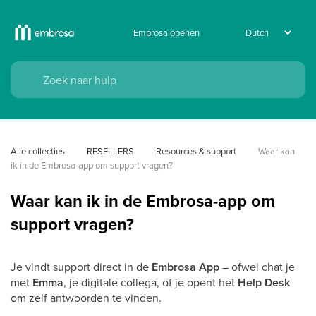
Embrosa openen
Alle collecties
RESELLERS
Resources & support
Waar kan 
ik in de Embrosa-app om support vragen?
Waar kan ik in de Embrosa-app om
support vragen?
Je vindt support direct in de
Embrosa App
– ofwel chat je
met
Emma
, je digitale collega, of je opent het
Help Desk
om zelf antwoorden te vinden.