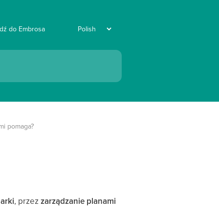
jdź do Embrosa
 mi pomaga?
arki
, przez
zarządzanie planami