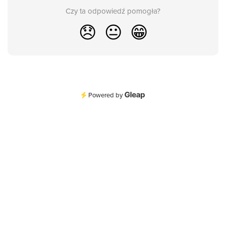
Czy ta odpowiedź pomogła?
😞
😐
😁
Powered by