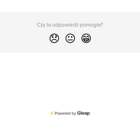
Czy ta odpowiedź pomogła?
😞
😐
😁
Powered by