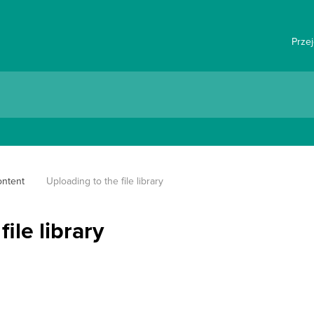
Prze
ntent
Uploading to the file library
ile library