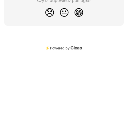
Czy ta odpowiedź pomogła?
😞
😐
😁
Powered by