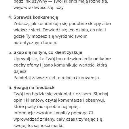
bądź inkluzywny — Twoi klienci mają różne tła,
więc wrażliwość się liczy.
Sprawdź konkurencję
Zobacz, jak komunikują się podobne sklepy albo
większe sieci. Dowiedz się, co działa, co nie, i
gdzie Ty możesz się wyróżnić swoim
autentycznym tonem.
Skup się na tym, co klient zyskuje
Upewnij się, że Twój ton odzwierciedla
unikalne
cechy oferty
i jasno komunikuje wartość, którą
dajesz.
Pamiętaj zawsze: cel to relacja
i
konwersja.
Reaguj na feedback
Twój ton będzie się zmieniał z czasem. Słuchaj
opinii klientów, czytaj komentarze i obserwuj,
które posty radzą sobie najlepiej.
Informacje zwrotne i analizy pomogą Ci
wprowadzać zmiany, cały czas trzymając się
swojej tożsamości marki.