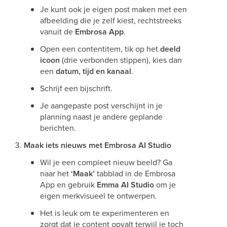
Je kunt ook je eigen post maken met een
afbeelding die je zelf kiest, rechtstreeks
vanuit de
Embrosa App
.
Open een contentitem, tik op het
deeld
icoon
(drie verbonden stippen), kies dan
een
datum, tijd en kanaal
.
Schrijf een bijschrift.
Je aangepaste post verschijnt in je
planning naast je andere geplande
berichten.
Maak iets nieuws met Embrosa AI Studio
Wil je een compleet nieuw beeld? Ga
naar het
‘Maak’
tabblad in de Embrosa
App en gebruik
Emma AI Studio
om je
eigen merkvisueel te ontwerpen.
Het is leuk om te experimenteren en
zorgt dat je content opvalt terwijl je toch