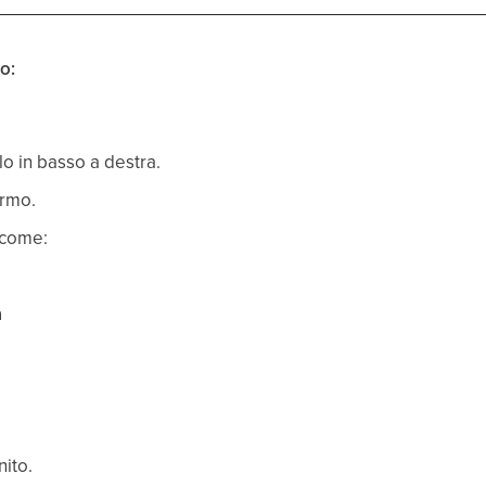
o:
lo in basso a destra.
ermo.
 come:
a
nito.