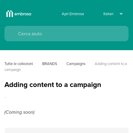
Apri Embrosa
Tutte le collezioni
BRANDS
Campaigns
Adding content to a 
campaign
Adding content to a campaign
.
(Coming soon)