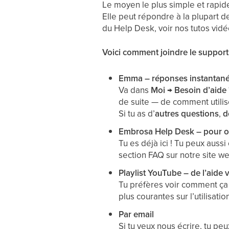
Le moyen le plus simple et rapide
Elle peut répondre à la plupart de
du Help Desk, voir nos tutos vid
Voici comment joindre le support
Emma – réponses instantanées
Va dans
Moi → Besoin d’aide 
de suite — de comment utili
Si tu as d’
autres questions
,
d
Embrosa Help Desk – pour ob
Tu es déjà ici ! Tu peux aussi
section FAQ sur notre site web
Playlist YouTube – de l’aide 
Tu préfères voir comment ç
plus courantes sur l’utilisat
Par email
Si tu veux nous écrire, tu peu