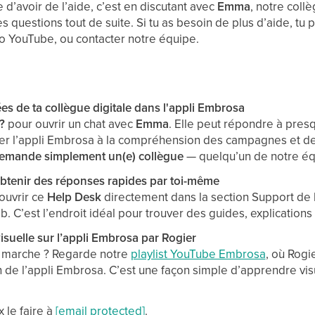
 d’avoir de l’aide, c’est en discutant avec
Emma
, notre coll
s questions tout de suite. Si tu as besoin de plus d’aide, tu 
éo YouTube, ou contacter notre équipe.
 de ta collègue digitale dans l'appli Embrosa
?
pour ouvrir un chat avec
Emma
. Elle peut répondre à presq
ser l’appli Embrosa à la compréhension des campagnes et de
emande simplement un(e) collègue
— quelqu’un de notre é
tenir des réponses rapides par toi-même
 ouvrir ce
Help Desk
directement dans la section Support de l
. C’est l’endroit idéal pour trouver des guides, explications 
visuelle sur l’appli Embrosa par Rogier
a marche ? Regarde notre
playlist YouTube Embrosa
, où Rogi
ion de l’appli Embrosa. C’est une façon simple d’apprendre vi
x le faire à
[email protected]
.