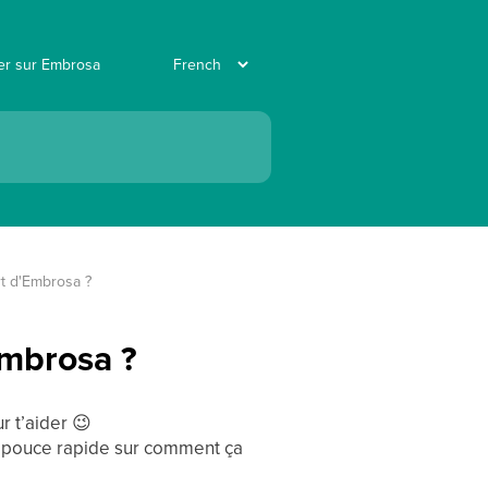
ler sur Embrosa
t d'Embrosa ?
Embrosa ?
r t’aider
😉
de pouce rapide sur comment ça