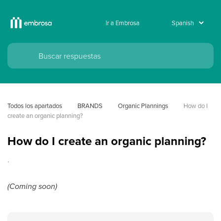
Ir a Embrosa
Todos los apartados
BRANDS
Organic Plannings
How do I 
create an organic planning?
How do I create an organic planning?
.
(Coming soon)