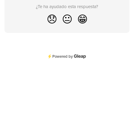
¿Te ha ayudado esta respuesta?
😞
😐
😁
Powered by