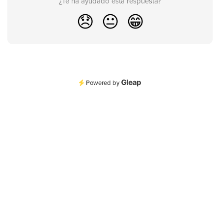
¿Te ha ayudado esta respuesta?
😞
😐
😁
Powered by