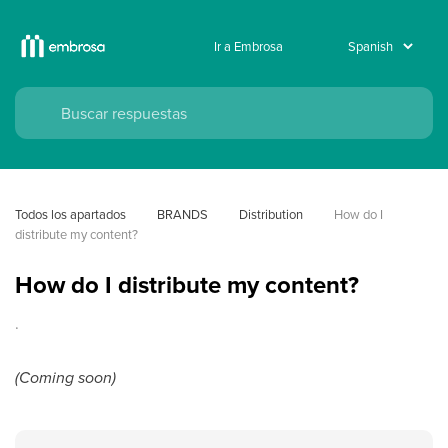
Ir a Embrosa
Todos los apartados
BRANDS
Distribution
How do I 
distribute my content?
How do I distribute my content?
.
(Coming soon)