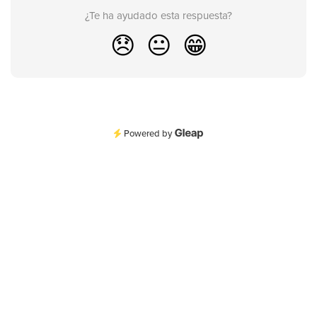
¿Te ha ayudado esta respuesta?
😞
😐
😁
Powered by