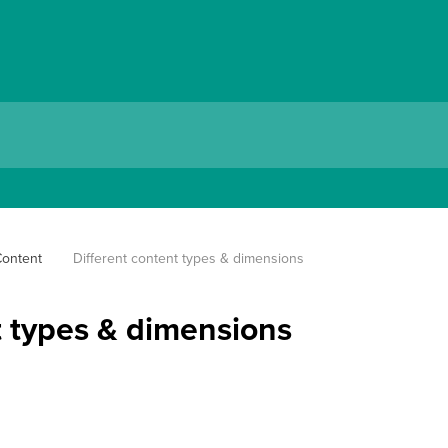
ontent
Different content types & dimensions
t types & dimensions