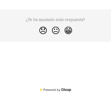
¿Te ha ayudado esta respuesta?
😞
😐
😁
Powered by