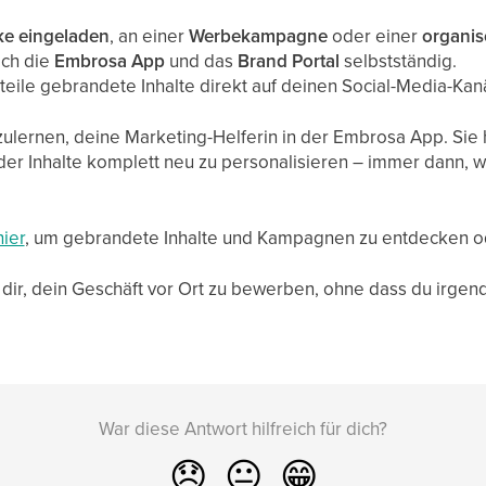
e eingeladen
, an einer
Werbekampagne
oder einer
organis
ach die
Embrosa App
und das
Brand Portal
selbstständig.
eile gebrandete Inhalte direkt auf deinen Social-Media-Kanäl
lernen, deine Marketing-Helferin in der Embrosa App. Sie hi
oder Inhalte komplett neu zu personalisieren – immer dann,
hier
, um gebrandete Inhalte und Kampagnen zu entdecken ode
ft dir, dein Geschäft vor Ort zu bewerben, ohne dass du irge
War diese Antwort hilfreich für dich?
😞
😐
😁